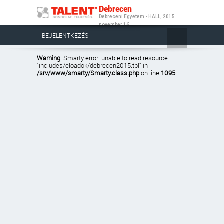
Debrecen
Debreceni Egyetem - HALL, 2015.
november 16.
BEJELENTKEZÉS
Warning
: Smarty error: unable to read resource:
"includes/eloadok/debrecen2015.tpl" in
/srv/www/smarty/Smarty.class.php
on line
1095